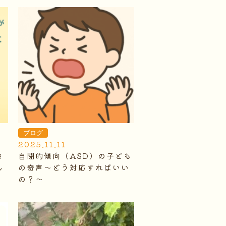
ブログ
2025.11.11
さ
自閉的傾向（ASD）の子ども
ん
の奇声～どう対応すればいい
の？～