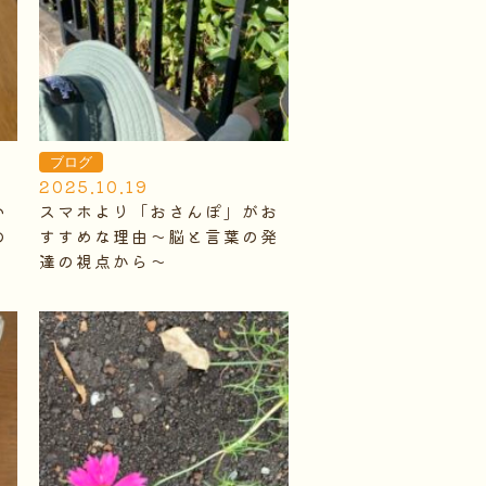
ブログ
2025.10.19
い
スマホより「おさんぽ」がお
の
すすめな理由～脳と言葉の発
達の視点から～