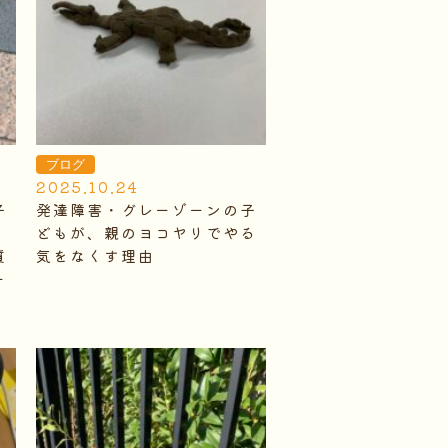
ブログ
2025.10.24
子
発達障害・グレーゾーンの子
ン
どもが、親のヨコヤリでやる
質
気をなくす理由
ー