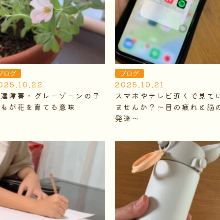
ブログ
ブログ
025.10.22
2025.10.21
発達障害・グレーゾーンの子
スマホやテレビ近くで見て
どもが花を育てる意味
ませんか？～目の疲れと脳
発達～