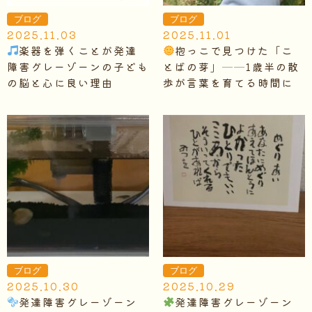
ブログ
ブログ
2025.11.03
2025.11.01
楽器を弾くことが発達
抱っこで見つけた「こ
障害グレーゾーンの子ども
とばの芽」──1歳半の散
の脳と心に良い理由
歩が言葉を育てる時間に
ブログ
ブログ
2025.10.30
2025.10.29
発達障害グレーゾーン
発達障害グレーゾーン