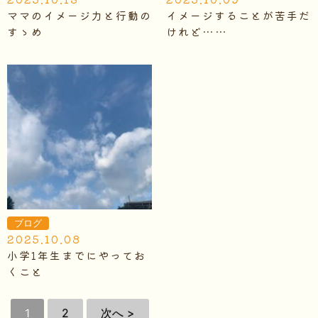
ママのイメージ力と行動の
イメージすることが苦手だ
すゝめ
けれど……
ブログ
2025.10.08
小学1年生までにやってお
くこと
1
2
次へ >