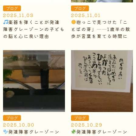
ブログ
ブログ
2025.11.03
2025.11.01
楽器を弾くことが発達
抱っこで見つけた「こ
障害グレーゾーンの子ども
とばの芽」──1歳半の散
の脳と心に良い理由
歩が言葉を育てる時間に
ブログ
ブログ
2025.10.30
2025.10.29
発達障害グレーゾーン
発達障害グレーゾーン