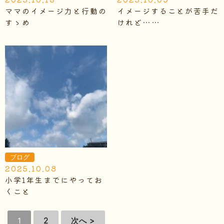
ママのイメージ力と行動の
イメージすることが苦手だ
すゝめ
けれど……
ブログ
2025.10.08
小学1年生までにやってお
くこと
1
2
次へ >