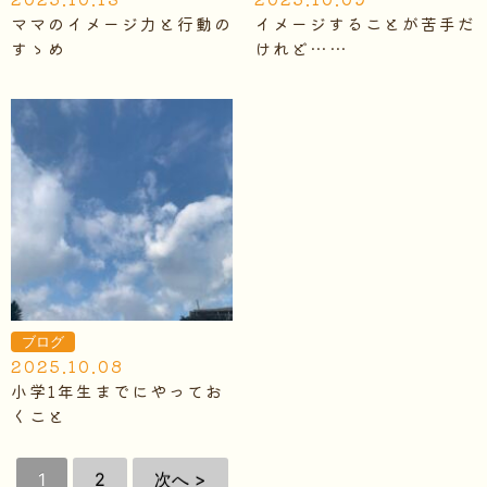
ママのイメージ力と行動の
イメージすることが苦手だ
すゝめ
けれど……
ブログ
2025.10.08
小学1年生までにやってお
くこと
1
2
次へ >