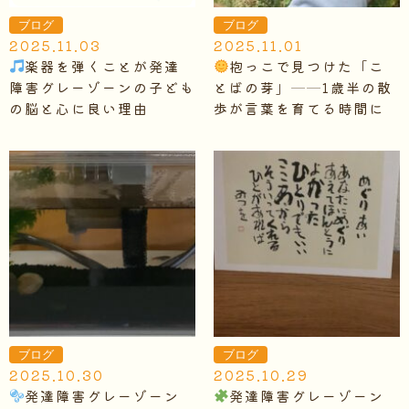
ブログ
ブログ
2025.11.03
2025.11.01
楽器を弾くことが発達
抱っこで見つけた「こ
障害グレーゾーンの子ども
とばの芽」──1歳半の散
の脳と心に良い理由
歩が言葉を育てる時間に
ブログ
ブログ
2025.10.30
2025.10.29
発達障害グレーゾーン
発達障害グレーゾーン