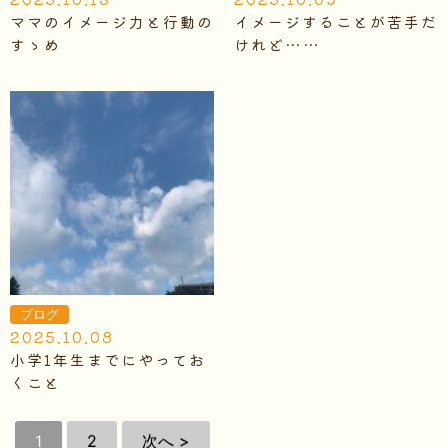
ママのイメージ力と行動の
イメージすることが苦手だ
すゝめ
けれど……
ブログ
2025.10.08
小学1年生までにやってお
くこと
1
2
次へ >