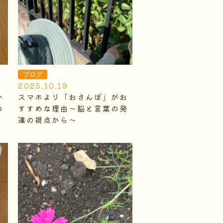
ブログ
2025.10.19
い
スマホより「おさんぽ」がお
の
すすめな理由～脳と言葉の発
達の視点から～