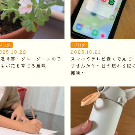
ブログ
ブログ
025.10.22
2025.10.21
発達障害・グレーゾーンの子
スマホやテレビ近くで見て
どもが花を育てる意味
ませんか？～目の疲れと脳
発達～