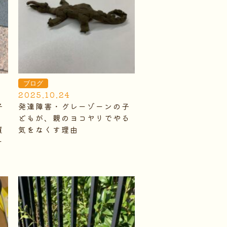
ブログ
2025.10.24
子
発達障害・グレーゾーンの子
ン
どもが、親のヨコヤリでやる
質
気をなくす理由
ー