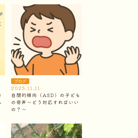
ブログ
2025.11.11
さ
自閉的傾向（ASD）の子ども
ん
の奇声～どう対応すればいい
の？～