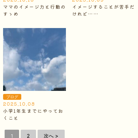
ママのイメージ力と行動の
イメージすることが苦手だ
すゝめ
けれど……
ブログ
2025.10.08
小学1年生までにやってお
くこと
1
2
次へ >