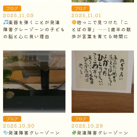
ブログ
ブログ
2025.11.03
2025.11.01
楽器を弾くことが発達
抱っこで見つけた「こ
障害グレーゾーンの子ども
とばの芽」──1歳半の散
の脳と心に良い理由
歩が言葉を育てる時間に
ブログ
ブログ
2025.10.30
2025.10.29
発達障害グレーゾーン
発達障害グレーゾーン