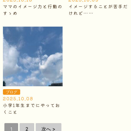
ママのイメージ力と行動の
イメージすることが苦手だ
すゝめ
けれど……
ブログ
2025.10.08
小学1年生までにやってお
くこと
1
2
次へ >