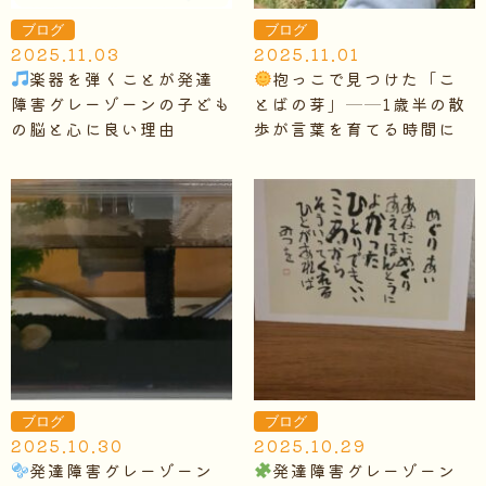
ブログ
ブログ
2025.11.03
2025.11.01
楽器を弾くことが発達
抱っこで見つけた「こ
障害グレーゾーンの子ども
とばの芽」──1歳半の散
の脳と心に良い理由
歩が言葉を育てる時間に
ブログ
ブログ
2025.10.30
2025.10.29
発達障害グレーゾーン
発達障害グレーゾーン