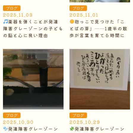
ブログ
ブログ
2025.11.03
2025.11.01
楽器を弾くことが発達
抱っこで見つけた「こ
障害グレーゾーンの子ども
とばの芽」──1歳半の散
の脳と心に良い理由
歩が言葉を育てる時間に
ブログ
ブログ
2025.10.30
2025.10.29
発達障害グレーゾーン
発達障害グレーゾーン