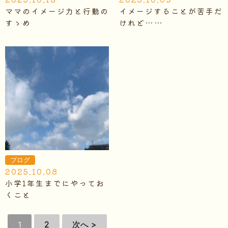
ママのイメージ力と行動の
イメージすることが苦手だ
すゝめ
けれど……
ブログ
2025.10.08
小学1年生までにやってお
くこと
1
2
次へ >