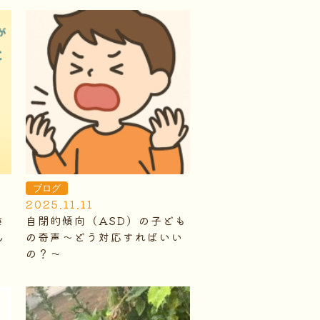
ブログ
2025.11.11
さ
自閉的傾向（ASD）の子ども
ん
の奇声～どう対応すればいい
の？～