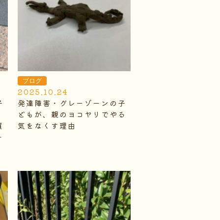
ブログ
2025.10.24
子
発達障害・グレーゾーンの子
ン
どもが、親のヨコヤリでやる
質
気をなくす理由
ー