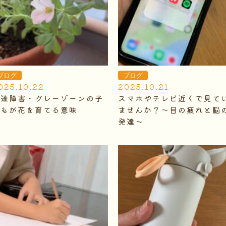
ブログ
ブログ
025.10.22
2025.10.21
発達障害・グレーゾーンの子
スマホやテレビ近くで見て
どもが花を育てる意味
ませんか？～目の疲れと脳
発達～