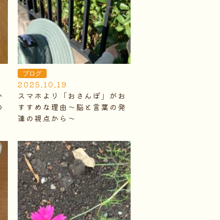
ブログ
2025.10.19
い
スマホより「おさんぽ」がお
の
すすめな理由～脳と言葉の発
達の視点から～